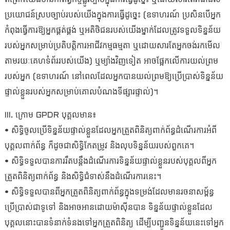
ប្រយោជន៍ស្របច្បាប់របស់យើងក្នុងការធ្វើដូច្នេះ (ឧទាហរណ៍ ប្រសិនបើអ្នក
កំពុងធ្វើការឱ្យអ្នកផ្គត់ផ្គង់ ឬអតិថិជនរបស់យើងម្នាក់ដែលត្រូវទទួលទិន្នន័យ
របស់អ្នកសម្រាប់ប្រតិបត្តិការអាជីវកម្មធម្មតា ឬដោយសារតែអ្នកចង់រកមើល
តាមរយៈគេហទំព័ររបស់យើង) ឬម្យ៉ាងវិញទៀត អាចផ្អែកលើការយល់ព្រម
របស់អ្នក (ឧទាហរណ៍ នៅពេលដែលអ្នកបានយល់ព្រមឱ្យប្រើប្រាស់ទិន្នន័យ
ផ្ទាល់ខ្លួនរបស់អ្នកសម្រាប់គោលបំណងទីផ្សារផ្ទាល់)។
III. ក្រោម GPDR បុគ្គលមាន៖
• សិទ្ធិចូលប្រើទិន្នន័យផ្ទាល់ខ្លួនដែលអ្នកត្រួតពិនិត្យពាក់ព័ន្ធដំណើរការអំពី
បុគ្គលពាក់ព័ន្ធ ក៏ដូចជាសិទ្ធិកែតម្រូវ និងលុបទិន្នន័យរបស់ពួកគេ។
• សិទ្ធិទទួលបានការរឹតបន្តឹងដំណើរការទិន្នន័យផ្ទាល់ខ្លួនរបស់បុគ្គលពីអ្នក
ត្រួតពិនិត្យពាក់ព័ន្ធ និងសិទ្ធិជំទាស់នឹងដំណើរការនេះ។
• សិទ្ធិទទួលបានពីអ្នកត្រួតពិនិត្យពាក់ព័ន្ធក្នុងទម្រង់ដែលមានរចនាសម្ព័ន្ធ
ប្រើប្រាស់ជាទូទៅ និងអាចអានដោយម៉ាស៊ីនបាន ទិន្នន័យផ្ទាល់ខ្លួនដែល
បុគ្គលនោះបានទំនាក់ទំនងទៅអ្នកត្រួតពិនិត្យ ដើម្បីបញ្ជូនទិន្នន័យនេះទៅអ្នក