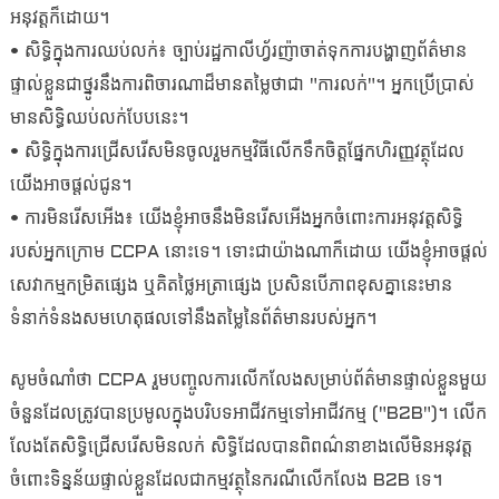
អនុវត្តក៏ដោយ។
• សិទ្ធិក្នុងការឈប់លក់៖ ច្បាប់រដ្ឋកាលីហ្វ័រញ៉ាចាត់ទុកការបង្ហាញព័ត៌មាន
ផ្ទាល់ខ្លួនជាថ្នូរនឹងការពិចារណាដ៏មានតម្លៃថាជា "ការលក់"។ អ្នកប្រើប្រាស់
មានសិទ្ធិឈប់លក់បែបនេះ។
• សិទ្ធិក្នុងការជ្រើសរើសមិនចូលរួមកម្មវិធីលើកទឹកចិត្តផ្នែកហិរញ្ញវត្ថុដែល
យើងអាចផ្តល់ជូន។
• ការមិនរើសអើង៖ យើងខ្ញុំអាចនឹងមិនរើសអើងអ្នកចំពោះការអនុវត្តសិទ្ធិ
របស់អ្នកក្រោម CCPA នោះទេ។ ទោះជាយ៉ាងណាក៏ដោយ យើងខ្ញុំអាចផ្តល់
សេវាកម្មកម្រិតផ្សេង ឬគិតថ្លៃអត្រាផ្សេង ប្រសិនបើភាពខុសគ្នានេះមាន
ទំនាក់ទំនងសមហេតុផលទៅនឹងតម្លៃនៃព័ត៌មានរបស់អ្នក។
សូមចំណាំថា CCPA រួមបញ្ចូលការលើកលែងសម្រាប់ព័ត៌មានផ្ទាល់ខ្លួនមួយ
ចំនួនដែលត្រូវបានប្រមូលក្នុងបរិបទអាជីវកម្មទៅអាជីវកម្ម ("B2B")។ លើក
លែងតែសិទ្ធិជ្រើសរើសមិនលក់ សិទ្ធិដែលបានពិពណ៌នាខាងលើមិនអនុវត្ត
ចំពោះទិន្នន័យផ្ទាល់ខ្លួនដែលជាកម្មវត្ថុនៃករណីលើកលែង B2B ទេ។