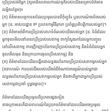
ប្រើប្រាស់អំពីអ្នក (សូមមើលគោលការណ៍ខូគីរបស់យើងសម្រាប់ព័ត៌មាន
លម្អិតបន្ថែម)៖
(ក) ព័ត៌មានបច្ចេកទេសដែលប្រមូលបានពីកុំព្យូទ័រ ឬឧបករណ៍ចល័តរបស់
អ្នក (ឧ. អាសយដ្ឋាន IP ប្រភេទកម្មវិធីរុករក ប្រព័ន្ធប្រតិបត្តិការរបស់អ្នក)។
(ខ) ព័ត៌មានអំពីការប្រើប្រាស់គេហទំព័ររបស់យើងរបស់អ្នក (ឧ. ទំព័រដែល
អ្នកចូលមើលនៅពេលប្រើប្រាស់សេវាកម្ម ពាក្យស្វែងរកដែលអ្នកបញ្ចូល
នៅលើសេវាកម្ម ភាពញឹកញាប់នៃការប្រើប្រាស់សេវាកម្ម និងទំព័រដែលអ្នក
ចូលមើលមុន និងក្រោយការចូលប្រើសេវាកម្ម) និង
(គ) ព័ត៌មានដែលយើងបង្កើតជាលទ្ធផលនៃការប្រើប្រាស់សេវាកម្មរបស់អ្នក
(ឧទាហរណ៍ ការយល់ដឹងរបស់យើងអំពីចំណាប់អារម្មណ៍របស់អ្នកជា
លទ្ធផលនៃការប្រើប្រាស់សេវាកម្មរបស់អ្នក និងថាតើអ្នកជាអ្នកប្រើប្រាស់
សេវាកម្មជាប្រចាំ ឬម្តងម្កាល)។
ព័ត៌មានដែលយើងប្រមូលពីប្រភពផ្សេងទៀត
ខាងក្រោមនេះគឺជាឧទាហរណ៍នៃប្រភេទព័ត៌មានដែលយើងអាចប្រមូល