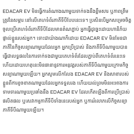
EDACAR EV មិនធ្វើការតំណាងណាមួយទាក់ទងនឹងខ្លឹមសារ ឬភាពត្រឹម
ត្រូវនៃសម្ភារៈនៅលើគេហទំព័រភាគីទីបីបែបនេះទេ។ ប្រសិនបើអ្នកសម្រេចចិត្ត
ចូលប្រើគេហទំព័រភាគីទីបីដែលមានតំណភ្ជាប់ អ្នកធ្វើដូច្នេះដោយហានិភ័យ
ផ្ទាល់ខ្លួនរបស់អ្នក។ ទោះជាយ៉ាងណាក៏ដោយ EDACAR EV មិនមែនជា
ភាគីនៃកិច្ចសន្យាណាមួយដែលអ្នក អ្នកប្រើប្រាស់ និងភាគីទីបីណាមួយបាន
ធ្វើជាលទ្ធផលនៃការទាក់ទងជាមួយគេហទំព័រដែលភ្ជាប់ពីគេហទំព័រនេះទេ
ហើយដោយហេតុនេះមិនធានានូវការអនុវត្តរបស់ភាគីទីបីណាមួយក្រោមកិច្ច
សន្យាណាមួយឡើយ។ អ្នកសូមលើកលែង EDACAR EV និងសាខារបស់
ខ្លួនពីការខូចខាតណាមួយដែលអ្នកទទួលរង ហើយយល់ព្រមមិនអះអាងការ
ទាមទារណាមួយប្រឆាំងនឹង EDACAR EV ដែលកើតឡើងពីការប្រើប្រាស់
ផលិតផល ឬសេវាកម្មភាគីទីបីទាំងនេះរបស់អ្នក ឬការរំលោភលើកិច្ចសន្យា
ភាគីទីបីណាមួយឡើយ។