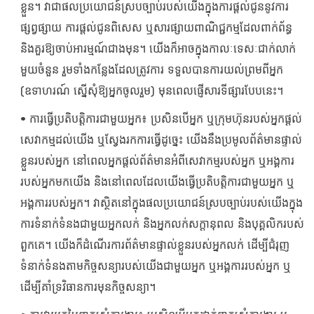
ខ្លួន។ វាជាផលប្រយោជន៍ស្របច្បាប់របស់យើងក្នុងការផ្តល់ជូននូវការ
ផ្សព្វផ្សាយ ការផ្តល់ជូនពិសេស ឬសារផ្សាយពាណិជ្ជកម្មដែលពាក់ព័ន្ធ
និងគួរឱ្យចាប់អារម្មណ៍ជាងមុន។ យើងក៏អាចក្នុងកាលៈទេសៈជាក់លាក់
មួយចំនួន រួមទាំងកន្លែងដែលត្រូវការ ទទួលបានការយល់ព្រមពីអ្នក
(ឧទាហរណ៍ ស្នើសុំឱ្យអ្នកចូលរួម) មុនពេលផ្ញើសារទីផ្សារបែបនេះ។
• ការធ្វើប្រតិបត្តិការជាមួយអ្នក៖ ប្រសិនបើអ្នក ឬក្រុមហ៊ុនរបស់អ្នកផ្តល់
សេវាកម្មដល់យើង ឬស្វែងរកការធ្វើដូច្នេះ យើងនឹងប្រមូលព័ត៌មានផ្ទាល់
ខ្លួនរបស់អ្នក នៅពេលអ្នកផ្តល់ព័ត៌មានអំពីសេវាកម្មរបស់អ្នក ឬអង្គការ
របស់អ្នកមកយើង និងនៅពេលដែលយើងធ្វើប្រតិបត្តិការជាមួយអ្នក ឬ
អង្គការរបស់អ្នក។ វាស្ថិតនៅក្នុងផលប្រយោជន៍ស្របច្បាប់របស់យើងក្នុង
ការទំនាក់ទំនងជាមួយអ្នកលក់ និងអ្នកលក់សក្តានុពល និងបុគ្គលិករបស់
ពួកគេ។ យើងក៏ដំណើរការព័ត៌មានផ្ទាល់ខ្លួនរបស់អ្នកលក់ ដើម្បីជំរុញ
ទំនាក់ទំនងតាមកិច្ចសន្យារបស់យើងជាមួយអ្នក ឬអង្គការរបស់អ្នក ឬ
ដើម្បីគាំទ្រវិធានការមុនកិច្ចសន្យា។