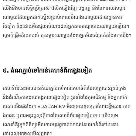
យើងនឹងមានសិទ្ធិប្រើប្រាស់ ផលិតឡើងវិញ បង្ហាញ និងចែកចាយសម្ភារៈ
ណាមួយដែលអ្នកដាក់ស្នើសម្រាប់គោលបំណងណាមួយដោយគ្មានការ
រឹតត្បិត និងដោយមិនផ្តល់សំណងដល់អ្នកតាមមធ្យោបាយណាមួយឡើយ។
សូមកុំផ្ញើមតិយោបល់ ឬសម្ភារៈណាមួយដែលអ្នកមិនចង់ចាត់តាំងមកយើង។
៩. តំណភ្ជាប់ទៅកាន់គេហទំព័រផ្សេងទៀត
គេហទំព័រនេះអាចមានតំណភ្ជាប់ទៅកាន់គេហទំព័រដែលត្រូវបានគ្រប់គ្រង
និងដំណើរការដោយអង្គភាពផ្សេងទៀត រួមទាំងដៃគូអាជីវកម្ម និងអ្នកលក់
របស់យើងផងដែរ។ EDACAR EV មិនទទួលខុសត្រូវចំពោះខ្លឹមសារ ភាព
ឯកជន ឬការអនុវត្តសុវត្ថិភាពនៃគេហទំព័រផ្សេងទៀតទេ។ យើងសូម
ណែនាំឱ្យអ្នកពិនិត្យមើលការអនុវត្តភាពឯកជននៃគេហទំព័រទាំងនោះ
នៅពេលអ្នកចូលមើលពួកវា។