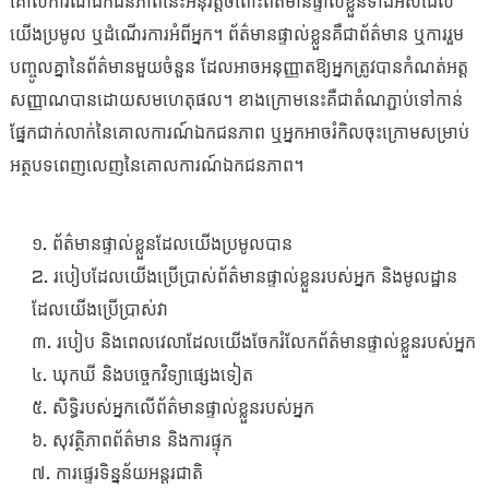
គោលការណ៍ឯកជនភាពនេះអនុវត្តចំពោះព័ត៌មានផ្ទាល់ខ្លួនទាំងអស់ដែល
យើងប្រមូល ឬដំណើរការអំពីអ្នក។ ព័ត៌មានផ្ទាល់ខ្លួនគឺជាព័ត៌មាន ឬការរួម
បញ្ចូលគ្នានៃព័ត៌មានមួយចំនួន ដែលអាចអនុញ្ញាតឱ្យអ្នកត្រូវបានកំណត់អត្ត
សញ្ញាណបានដោយសមហេតុផល។ ខាងក្រោមនេះគឺជាតំណភ្ជាប់ទៅកាន់
ផ្នែកជាក់លាក់នៃគោលការណ៍ឯកជនភាព ឬអ្នកអាចរំកិលចុះក្រោមសម្រាប់
អត្ថបទពេញលេញនៃគោលការណ៍ឯកជនភាព។
១. ព័ត៌មានផ្ទាល់ខ្លួនដែលយើងប្រមូលបាន
2. របៀបដែលយើងប្រើប្រាស់ព័ត៌មានផ្ទាល់ខ្លួនរបស់អ្នក និងមូលដ្ឋាន
a
ដែលយើងប្រើប្រាស់វា
៣. របៀប និងពេលវេលាដែលយើងចែករំលែកព័ត៌មានផ្ទាល់ខ្លួនរបស់អ្នក
៤. ឃុកឃី និងបច្ចេកវិទ្យាផ្សេងទៀត
៥. សិទ្ធិរបស់អ្នកលើព័ត៌មានផ្ទាល់ខ្លួនរបស់អ្នក
៦. សុវត្ថិភាពព័ត៌មាន និងការផ្ទុក
៧. ការផ្ទេរទិន្នន័យអន្តរជាតិ