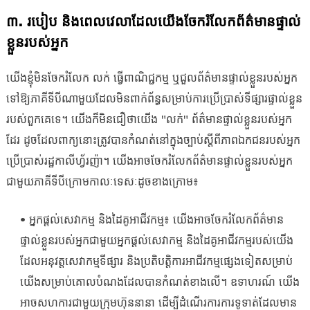
៣. របៀប និងពេលវេលាដែលយើងចែករំលែកព័ត៌មានផ្ទាល់
ខ្លួនរបស់អ្នក
យើងខ្ញុំមិនចែករំលែក លក់ ធ្វើពាណិជ្ជកម្ម ឬជួលព័ត៌មានផ្ទាល់ខ្លួនរបស់អ្នក
ទៅឱ្យភាគីទីបីណាមួយដែលមិនពាក់ព័ន្ធសម្រាប់ការប្រើប្រាស់ទីផ្សារផ្ទាល់ខ្លួន
របស់ពួកគេទេ។ យើងក៏មិនជឿថាយើង "លក់" ព័ត៌មានផ្ទាល់ខ្លួនរបស់អ្នក
ដែរ ដូចដែលពាក្យនោះត្រូវបានកំណត់នៅក្នុងច្បាប់ស្តីពីភាពឯកជនរបស់អ្នក
ប្រើប្រាស់រដ្ឋកាលីហ្វ័រញ៉ា។ យើងអាចចែករំលែកព័ត៌មានផ្ទាល់ខ្លួនរបស់អ្នក
ជាមួយភាគីទីបីក្រោមកាលៈទេសៈដូចខាងក្រោម៖
• អ្នកផ្តល់សេវាកម្ម និងដៃគូអាជីវកម្ម៖ យើងអាចចែករំលែកព័ត៌មាន
ផ្ទាល់ខ្លួនរបស់អ្នកជាមួយអ្នកផ្តល់សេវាកម្ម និងដៃគូអាជីវកម្មរបស់យើង
ដែលអនុវត្តសេវាកម្មទីផ្សារ និងប្រតិបត្តិការអាជីវកម្មផ្សេងទៀតសម្រាប់
យើងសម្រាប់គោលបំណងដែលបានកំណត់ខាងលើ។ ឧទាហរណ៍ យើង
អាចសហការជាមួយក្រុមហ៊ុននានា ដើម្បីដំណើរការការទូទាត់ដែលមាន