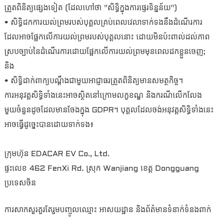
ត្រួតពិនិត្យផ្សេងទៀត (ដែលហៅថា "សិទ្ធិក្នុងការផ្ទេរទិន្នន័យ")
• សិទ្ធិដកការយល់ព្រមរបស់បុគ្គលគ្រប់ពេលវេលាទាក់ទងនឹងដំណើរការ
ដែលអាចផ្អែកលើការយល់ព្រមរបស់បុគ្គលនោះ ដោយមិនប៉ះពាល់ដល់ភាព
ស្របច្បាប់នៃដំណើរការដោយផ្អែកលើការយល់ព្រមមុនពេលដកខ្លួនចេញ;
និង
• សិទ្ធិដាក់ពាក្យបណ្តឹងជាមួយអាជ្ញាធរត្រួតពិនិត្យមានសមត្ថកិច្ច។
ការអនុវត្តសិទ្ធិទាំងនេះអាចស្ថិតនៅក្រោមលក្ខខណ្ឌ និងករណីលើកលែង
មួយចំនួនដូចដែលមានចែងក្នុង GDPR។ បុគ្គលដែលចង់អនុវត្តសិទ្ធិទាំងនេះ
អាចធ្វើដូច្នេះបានដោយទាក់ទង៖
ក្រុមហ៊ុន EDACAR EV Co., Ltd.
ផ្ទះលេខ 462 FenXi Rd. ស្រុក Wanjiang ខេត្ត Dongguang
ប្រទេសចិន
ការសាកសួរគួរតែរួមបញ្ចូលឈ្មោះ អាសយដ្ឋាន និងព័ត៌មានទំនាក់ទំនងពាក់