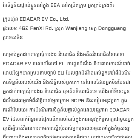
នៃទិន្នន័យផ្ទាល់ខ្លួននៅក្នុង EEA នៅកម្រិតក្រុម អ្នកគ្រប់គ្រងគឺ៖
ក្រុមហ៊ុន EDACAR EV Co., Ltd.
ផ្ទះលេខ 462 FenXi Rd. ស្រុក Wanjiang ខេត្ត Dongguang
ប្រទេសចិន
សម្រាប់អ្នកដាក់ពាក្យសុំការងារ និយោជិត និងអតីតនិយោជិតនៃសាខា
EDACAR EV របស់យើងនៅ EU ការជូនដំណឹង និងគោលការណ៍ដាច់
ដោយឡែកមានស្របតាមច្បាប់ EU ដែលជូនដំណឹងដល់ពួកគេអំពីដំណើរ
ការទិន្នន័យរបស់យើង និងសិទ្ធិរបស់ពួកគេ។ នៅពេលដែលអ្នកមិនមែនជា
អ្នកដាក់ពាក្យសុំការងារ និយោជិត ឬអតីតនិយោជិតទេ យើងនៅទីនេះជូន
ដំណឹងដល់អ្នកអំពីសិទ្ធិរបស់អ្នកក្រោម GDPR និងរបៀបអនុវត្តវា។ ក្នុង
ករណីបែបនេះ ការដំណើរការទិន្នន័យផ្ទាល់ខ្លួនដោយអង្គភាព EDACAR
EV ដែលពាក់ព័ន្ធអាចផ្អែកលើភាពចាំបាច់ក្នុងការអនុវត្តកិច្ចសន្យាជាមួយអ្នក
ឬដើម្បីចាត់វិធានការតាមការស្នើសុំរបស់អ្នកមុនពេលចូលទៅក្នុងកិច្ចសន្យា
ពីព្រោះយើងមានកាតព្វកិច្ចផ្លូវច្បាប់ក្នុងការធ្វើដូច្នេះ ឬដោយសារតែវាជាផល