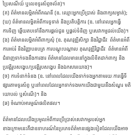
ប្រៃសណីយ៍ ឬលេខទូរស័ព្ទចល័ត)។
(គ) ព័ត៌មានលម្អិតអំពីគណនី (ឧ. ឈ្មោះអ្នកប្រើប្រាស់ និងពាក្យសម្ងាត់);
(ឃ) ព័ត៌មានលម្អិតអំពីការទូទាត់ និងប្រតិបត្តិការ (ឧ. នៅពេលអ្នកធ្វើ
ការទិញ ឆ្លើយតបទៅនឹងការផ្តល់ជូន ឬផ្តល់ទំនិញ ឬសេវាកម្មដល់យើង)។
(ង) ព័ត៌មានលម្អិតអំពីពាក្យសុំ (ឧ. គុណវុឌ្ឍិសិក្សា និងវិជ្ជាជីវៈ ព័ត៌មានអំពី
ការអប់រំ និងវិញ្ញាបនបត្រ ការបណ្តុះបណ្តាល គុណវុឌ្ឍិវិជ្ជាជីវៈ ព័ត៌មានអំពី
ជំនាញទាក់ទងនឹងការងារ ព័ត៌មានដែលមាននៅក្នុងលិខិតដាក់ពាក្យ និង
ប្រវត្តិរូបសង្ខេប/ប្រវត្តិរូបសង្ខេប និងឯកសារយោង)។
(ច) ការទំនាក់ទំនង (ឧ. នៅពេលដែលយើងទាក់ទងអ្នកតាមរយៈការធ្វើទី
ផ្សារតាមទូរស័ព្ទ ឬនៅពេលដែលអ្នកទាក់ទងមកយើងជាមួយនឹងសំណួរ មតិ
យោបល់ ឬសំណើ)។ និង
(ឆ) ចំណាប់អារម្មណ៍ផលិតផល។
ព័ត៌មានដែលយើងប្រមូលអំពីការប្រើប្រាស់សេវាកម្មរបស់អ្នក
ខាងក្រោមនេះគឺជាឧទាហរណ៍នៃប្រភេទព័ត៌មានផ្សេងទៀតដែលយើងអាច