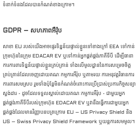
ទំនាក់ទំនងដែលបានកំណត់ខាងក្រោម។
GDPR – សហភាពអឺរ៉ុប
សាខា EU របស់យើងអាចផ្ទេរទិន្នន័យផ្ទាល់ខ្លួនទៅខាងក្រៅ EEA ទៅកាន់
ក្រុមហ៊ុននៃក្រុម EDACAR EV ឬទៅកាន់អ្នកផ្គត់ផ្គង់ភាគីទីបី ដើម្បីធានា
ការការពារទិន្នន័យផ្ទាល់ខ្លួនគ្រប់គ្រាន់ ទាំងលើមូលដ្ឋាននៃការសម្រេចចិត្ត
គ្រប់គ្រាន់ដែលចេញដោយគណៈកម្មការអឺរ៉ុប ឬតាមរយៈការអនុវត្តវិធានការ
ការពារសមស្រប រួមទាំងប៉ុន្តែមិនកំណត់ចំពោះការប្រើប្រាស់ប្រការកិច្ចសន្យា
ស្តង់ដារ - ដូចដែលទទួលស្គាល់ដោយគណៈកម្មការអឺរ៉ុប - ជាមួយអ្នក
ផ្គត់ផ្គង់ភាគីទីបីរបស់ក្រុមហ៊ុន EDACAR EV ឬវានឹងធ្វើការជាមួយអ្នក
ផ្គត់ផ្គង់ដែលមានវិញ្ញាបនបត្រក្រោម EU – US Privacy Shield និង
US – Swiss Privacy Shield Framework ឬយន្តការសមមូល។