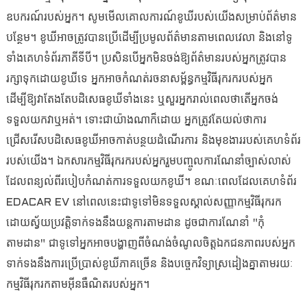
ឧបករណ៍របស់អ្នក។ សូមមើលគោលការណ៍ខូឃីរបស់យើងសម្រាប់ព័ត៌មាន
បន្ថែម។ ខូឃីអាចត្រូវបានប្រើដើម្បីប្រមូលព័ត៌មានតាមពេលវេលា និងនៅទូ
ទាំងគេហទំព័រភាគីទីបី។ ប្រសិនបើអ្នកមិនចង់ឱ្យព័ត៌មានរបស់អ្នកត្រូវបាន
រក្សាទុកដោយខូឃីទេ អ្នកអាចកំណត់រចនាសម្ព័ន្ធកម្មវិធីរុករករបស់អ្នក
ដើម្បីឱ្យវាតែងតែបដិសេធខូឃីទាំងនេះ ឬសួរអ្នករាល់ពេលថាតើអ្នកចង់
ទទួលយកវាឬអត់។ ទោះជាយ៉ាងណាក៏ដោយ អ្នកត្រូវតែយល់ថាការ
ជ្រើសរើសបដិសេធខូឃីអាចកាត់បន្ថយដំណើរការ និងមុខងាររបស់គេហទំព័រ
របស់យើង។ ឯកសារកម្មវិធីរុករករបស់អ្នករួមបញ្ចូលការណែនាំច្បាស់លាស់
ដែលពន្យល់ពីរបៀបកំណត់ការទទួលយកខូឃី។ ខណៈពេលដែលគេហទំព័រ
EDACAR EV នៅពេលនេះជាទូទៅមិនទទួលស្គាល់សញ្ញាកម្មវិធីរុករក
ដោយស្វ័យប្រវត្តិទាក់ទងនឹងយន្តការតាមដាន ដូចជាការណែនាំ "កុំ
តាមដាន" ជាទូទៅអ្នកអាចបង្ហាញពីចំណង់ចំណូលចិត្តឯកជនភាពរបស់អ្នក
ទាក់ទងនឹងការប្រើប្រាស់ខូឃីភាគច្រើន និងបច្ចេកវិទ្យាស្រដៀងគ្នាតាមរយៈ
កម្មវិធីរុករកតាមអ៊ីនធឺណិតរបស់អ្នក។