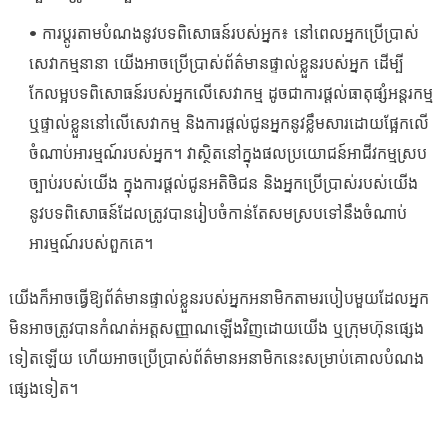
• ការប្ដូរតាមបំណងនូវបទពិសោធន៍របស់អ្នក៖ នៅពេលអ្នកប្រើប្រាស់
សេវាកម្មនានា យើងអាចប្រើប្រាស់ព័ត៌មានផ្ទាល់ខ្លួនរបស់អ្នក ដើម្បី
កែលម្អបទពិសោធន៍របស់អ្នកលើសេវាកម្ម ដូចជាការផ្តល់ធាតុផ្សំអន្តរកម្ម
ឬផ្ទាល់ខ្លួននៅលើសេវាកម្ម និងការផ្តល់ជូនអ្នកនូវខ្លឹមសារដោយផ្អែកលើ
ចំណាប់អារម្មណ៍របស់អ្នក។ វាស្ថិតនៅក្នុងផលប្រយោជន៍អាជីវកម្មស្រប
ច្បាប់របស់យើង ក្នុងការផ្តល់ជូនអតិថិជន និងអ្នកប្រើប្រាស់របស់យើង
នូវបទពិសោធន៍ដែលត្រូវបានរៀបចំកាន់តែសមស្របទៅនឹងចំណាប់
អារម្មណ៍របស់ពួកគេ។
យើងក៏អាចធ្វើឱ្យព័ត៌មានផ្ទាល់ខ្លួនរបស់អ្នកអនាមិកតាមរបៀបមួយដែលអ្នក
មិនអាចត្រូវបានកំណត់អត្តសញ្ញាណឡើងវិញដោយយើង ឬក្រុមហ៊ុនផ្សេង
ទៀតឡើយ ហើយអាចប្រើប្រាស់ព័ត៌មានអនាមិកនេះសម្រាប់គោលបំណង
ផ្សេងទៀត។