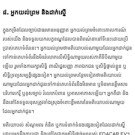
៨. អ្នកយល់ព្រម និងដាក់ស្នើ
ក្នុងកម្រិតដែលច្បាប់ជាធរមានអនុញ្ញាត អ្នកយល់ព្រមចំពោះគោលការណ៍
របស់យើង និងទទួលយកលក្ខខណ្ឌដែលបានពិពណ៌នានៅទីនេះដោយប្រើ
ប្រាស់គេហទំព័រនេះ។ អ្នកយល់ព្រមថាមតិយោបល់ណាមួយដែលអ្នកដាក់ជូន
ទៅកាន់គេហទំព័រនឹងមិនរំលោភលើសិទ្ធិណាមួយរបស់ភាគីទីបីណាមួយ
ឡើយ រួមទាំងការរក្សាសិទ្ធិ ពាណិជ្ជសញ្ញា ភាពឯកជន ឬសិទ្ធិផ្ទាល់ខ្លួន ឬ
សិទ្ធិទ្រព្យសម្បត្តិផ្សេងទៀត។ អ្នកយល់ព្រមបន្ថែមទៀតថាមតិយោបល់
ណាមួយដែលអ្នកដាក់ជូនទៅកាន់គេហទំព័រនឹងមិនមាន ឬមិនមានខ្លឹមសារ
បរិហារកេរ្តិ៍ ឬខុសច្បាប់ រំលោភបំពាន ឬអាសអាភាសឡើយ។ អ្នកគឺជា និង
នឹងនៅតែទទួលខុសត្រូវទាំងស្រុងចំពោះខ្លឹមសារនៃមតិយោបល់ណាមួយ
ដែលអ្នកដាក់ជូន។
មតិយោបល់ សំណូមពរ គំនិត ឬការទំនាក់ទំនងផ្សេងទៀតដែលដាក់ស្នើ
ដោយអ្នកនឹងក្លាយជា និងនៅតែជាកម្មសិទ្ធិផ្តាច់មុខរបស់ EDACAR EV។