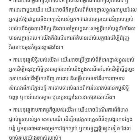
• ការវាយតម្លៃពាក្យសុំការងារ៖ ប្រសិនបើអ្នកដាក់ពាក្យសុំការងារ ឬ
ការងារជាមួយយើង យើងអាចពិនិត្យមើលព័ត៌មានផ្ទាល់ខ្លួនណាមួយដែល
អ្នកផ្តល់ឱ្យជាមួយនឹងពាក្យសុំរបស់អ្នក។ វាជាផលប្រយោជន៍ស្របច្បាប់
របស់យើងក្នុងការពិនិត្យ និងវាយតម្លៃលក្ខណៈសម្បត្តិរបស់បុគ្គលិកដែល
មានសក្តានុពល។ យើងក៏ដំណើរការព័ត៌មានរបស់បេក្ខជនដើម្បីជំរុញ
វិធានការមុនកិច្ចសន្យាផងដែរ។
• ការអនុវត្តសិទ្ធិរបស់យើង៖ យើងអាចប្រើប្រាស់ព័ត៌មានផ្ទាល់ខ្លួនរបស់
អ្នកដើម្បីអនុវត្តសិទ្ធិស្របច្បាប់របស់យើងក្នុងករណីចាំបាច់ដើម្បីធ្វើដូច្នេះ
ឧទាហរណ៍ដើម្បីរកឃើញ ការពារ និងឆ្លើយតបទៅនឹងការទាមទារ
សំណងពីការក្លែងបន្លំ ការទាមទារសំណងពីការរំលោភបំពានកម្មសិទ្ធិ
បញ្ញា ឬការរំលោភច្បាប់ ឬលក្ខខណ្ឌនៃសេវាកម្មរបស់យើង។
• ការអនុវត្តតាមកាតព្វកិច្ចរបស់យើង៖ យើងអាចដំណើរការព័ត៌មាន
ផ្ទាល់ខ្លួនរបស់អ្នក ឧទាហរណ៍ ដើម្បីអនុវត្តការត្រួតពិនិត្យបង្ការការក្លែង
បន្លំ ឬអនុលោមតាមតម្រូវការផ្នែកច្បាប់ ឬបទប្បញ្ញត្តិផ្សេងទៀត ដែល
ច្បាប់តម្រូវយ៉ាងច្បាស់លាស់។