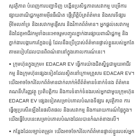
សុវត្ថិភាព បំពេញការបញ្ជាទិញ បង្កើនប្រសិទ្ធភាពសេវាកម្ម បម្រើការ
ផ្សាយពាណិជ្ជកម្មតាមអ៊ីនធឺណិត ផ្ញើព្រឹត្តិប័ត្រព័ត៌មាន និងសារទីផ្សារ
អ៊ីមែលគាំទ្រ និងសេវាកម្មផ្ញើសារ និងវិភាគព័ត៌មាន។ អ្នកផ្តល់សេវាកម្ម
និងដៃគូអាជីវកម្មទាំងនេះអាចរួមបញ្ចូលភ្នាក់ងារផ្សាយពាណិជ្ជកម្ម និង
ភ្នាក់ងារបង្ការការក្លែងបន្លំ ដែលនឹងប្រើប្រាស់ព័ត៌មានផ្ទាល់ខ្លួនរបស់អ្នកតែ
តាមរបៀបដែលបានពិពណ៌នានៅក្នុងគោលការណ៍នេះ។
• ក្រុមហ៊ុន​ក្នុង​ក្រុម៖ EDACAR EV ធ្វើការ​យ៉ាង​ជិតស្និទ្ធ​ជាមួយ​អាជីវ
កម្ម និង​ក្រុមហ៊ុន​ផ្សេង​ទៀត​ដែល​ស្ថិត​នៅ​ក្រោម​គ្រួសារ EDACAR EV។
យើង​អាច​ចែករំលែក​ព័ត៌មាន​ជាក់លាក់​អំពី​ព័ត៌មាន​ទំនាក់ទំនង ព័ត៌មាន​
គណនី​ហិរញ្ញវត្ថុ ប្រតិបត្តិការ និង​ការ​ទំនាក់ទំនង​របស់​អ្នក​ជាមួយ​ក្រុមហ៊ុន
EDACAR EV ផ្សេង​ទៀត​សម្រាប់​គោលបំណង​ទីផ្សារ សុវត្ថិភាព ការ​
ធ្វើ​ឲ្យ​ប្រសើរ​ឡើង​នៃ​ផលិតផល និង​សេវាកម្ម និង​ការ​រាយការណ៍​ផ្ទៃក្នុង។
យើង​ធ្វើ​បែប​នេះ​សម្រាប់​គោលបំណង​ដែល​បាន​កំណត់​ខាងលើ។
• កន្លែងដែលច្បាប់តម្រូវ៖ យើងអាចចែករំលែកព័ត៌មានផ្ទាល់ខ្លួនរបស់អ្នក