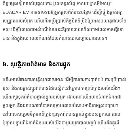
ព័ន្ធផ្សេងទៀតរបស់បុគ្គលនោះ (លេខទូរស័ព្ទ អាសយដ្ឋានអ៊ីមែល)។
EDACAR EV អាចទាមទារឱ្យអ្នកផ្តល់ព័ត៌មានបន្ថែម ដើម្បីផ្ទៀងផ្ទាត់អត្ត
សញ្ញាណរបស់អ្នក ហើយនឹងប្រើប្រាស់កិច្ចខិតខំប្រឹងប្រែងសមហេតុផលទាំង
អស់ ដើម្បីគោរពតាមសំណើបែបនេះឱ្យបានឆាប់រហ័សតាមដែលអាចធ្វើទៅ
បាន និងក្នុងរយៈពេលកំណត់ដែលកំណត់ដោយច្បាប់ជាធរមាន។
៦. សុវត្ថិភាពព័ត៌មាន និងការផ្ទុក
យើងមានវិធានការសន្តិសុខជាធរមាន ដើម្បីការពារការបាត់បង់ ការប្រើប្រាស់
ខុស និងការផ្លាស់ប្តូរព័ត៌មានដែលស្ថិតនៅក្រោមការគ្រប់គ្រងរបស់យើង។
យើងរក្សាទុកព័ត៌មានផ្ទាល់ខ្លួនរបស់អ្នក ដរាបណាយើងមានទំនាក់ទំនងជា
មួយអ្នក និងដរាបណាចាំបាច់សម្រាប់គោលបំណងអាជីវកម្មស្របច្បាប់។
នៅពេលសម្រេចចិត្តថាតើត្រូវរក្សាទុកព័ត៌មានផ្ទាល់ខ្លួនរបស់អ្នករយៈពេល
ប៉ុន្មានបន្ទាប់ពីទំនាក់ទំនងរបស់យើងជាមួយអ្នកបានបញ្ចប់ យើងគិតគូរពី