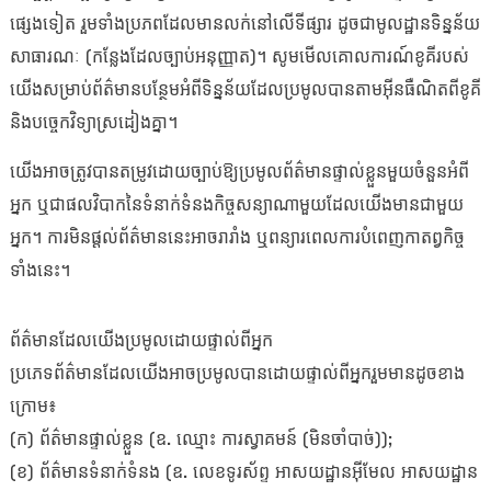
ផ្សេងទៀត រួមទាំងប្រភពដែលមានលក់នៅលើទីផ្សារ ដូចជាមូលដ្ឋានទិន្នន័យ
សាធារណៈ (កន្លែងដែលច្បាប់អនុញ្ញាត)។ សូមមើលគោលការណ៍ខូគីរបស់
យើងសម្រាប់ព័ត៌មានបន្ថែមអំពីទិន្នន័យដែលប្រមូលបានតាមអ៊ីនធឺណិតពីខូគី
និងបច្ចេកវិទ្យាស្រដៀងគ្នា។
យើងអាចត្រូវបានតម្រូវដោយច្បាប់ឱ្យប្រមូលព័ត៌មានផ្ទាល់ខ្លួនមួយចំនួនអំពី
អ្នក ឬជាផលវិបាកនៃទំនាក់ទំនងកិច្ចសន្យាណាមួយដែលយើងមានជាមួយ
អ្នក។ ការមិនផ្តល់ព័ត៌មាននេះអាចរារាំង ឬពន្យារពេលការបំពេញកាតព្វកិច្ច
ទាំងនេះ។
ព័ត៌មានដែលយើងប្រមូលដោយផ្ទាល់ពីអ្នក
ប្រភេទព័ត៌មានដែលយើងអាចប្រមូលបានដោយផ្ទាល់ពីអ្នករួមមានដូចខាង
ក្រោម៖
(ក) ព័ត៌មានផ្ទាល់ខ្លួន (ឧ. ឈ្មោះ ការស្វាគមន៍ (មិនចាំបាច់));
(ខ) ព័ត៌មានទំនាក់ទំនង (ឧ. លេខទូរស័ព្ទ អាសយដ្ឋានអ៊ីមែល អាសយដ្ឋាន