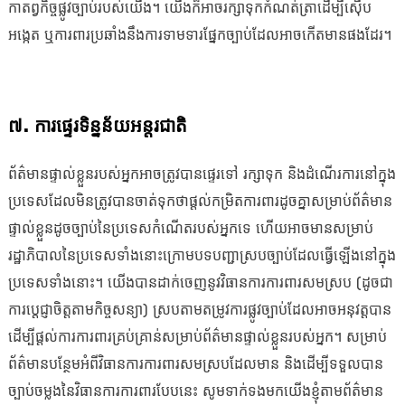
កាតព្វកិច្ចផ្លូវច្បាប់របស់យើង។ យើងក៏អាចរក្សាទុកកំណត់ត្រាដើម្បីស៊ើប
អង្កេត ឬការពារប្រឆាំងនឹងការទាមទារផ្នែកច្បាប់ដែលអាចកើតមានផងដែរ។
៧. ការផ្ទេរទិន្នន័យអន្តរជាតិ
ព័ត៌មានផ្ទាល់ខ្លួនរបស់អ្នកអាចត្រូវបានផ្ទេរទៅ រក្សាទុក និងដំណើរការនៅក្នុង
ប្រទេសដែលមិនត្រូវបានចាត់ទុកថាផ្តល់កម្រិតការពារដូចគ្នាសម្រាប់ព័ត៌មាន
ផ្ទាល់ខ្លួនដូចច្បាប់នៃប្រទេសកំណើតរបស់អ្នកទេ ហើយអាចមានសម្រាប់
រដ្ឋាភិបាលនៃប្រទេសទាំងនោះក្រោមបទបញ្ជាស្របច្បាប់ដែលធ្វើឡើងនៅក្នុង
ប្រទេសទាំងនោះ។ យើងបានដាក់ចេញនូវវិធានការការពារសមស្រប (ដូចជា
ការប្តេជ្ញាចិត្តតាមកិច្ចសន្យា) ស្របតាមតម្រូវការផ្លូវច្បាប់ដែលអាចអនុវត្តបាន
ដើម្បីផ្តល់ការការពារគ្រប់គ្រាន់សម្រាប់ព័ត៌មានផ្ទាល់ខ្លួនរបស់អ្នក។ សម្រាប់
ព័ត៌មានបន្ថែមអំពីវិធានការការពារសមស្របដែលមាន និងដើម្បីទទួលបាន
ច្បាប់ចម្លងនៃវិធានការការពារបែបនេះ សូមទាក់ទងមកយើងខ្ញុំតាមព័ត៌មាន