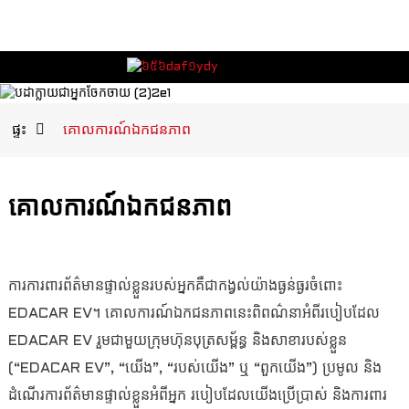
ផ្ទះ
គោលការណ៍ឯកជនភាព
គោលការណ៍ឯកជនភាព
ការការពារព័ត៌មានផ្ទាល់ខ្លួនរបស់អ្នកគឺជាកង្វល់យ៉ាងធ្ងន់ធ្ងរចំពោះ
EDACAR EV។ គោលការណ៍ឯកជនភាពនេះពិពណ៌នាអំពីរបៀបដែល
EDACAR EV រួមជាមួយក្រុមហ៊ុនបុត្រសម្ព័ន្ធ និងសាខារបស់ខ្លួន
(“EDACAR EV”, “យើង”, “របស់យើង” ឬ “ពួកយើង”) ប្រមូល និង
ដំណើរការព័ត៌មានផ្ទាល់ខ្លួនអំពីអ្នក របៀបដែលយើងប្រើប្រាស់ និងការពារ