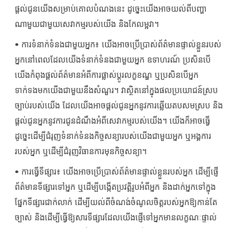
ផ្តល់ជូនយើងសម្រាប់គោលបំណងនេះ ដូច្នេះយើងអាចយល់ពីបញ្ហា
ណាមួយជាមួយសេវាកម្មរបស់យើង និងកែលម្អវា។
• ការទំនាក់ទំនងជាមួយអ្នក៖ យើងអាចប្រើប្រាស់ព័ត៌មានផ្ទាល់ខ្លួនរបស់
អ្នកនៅពេលដែលយើងទំនាក់ទំនងជាមួយអ្នក ឧទាហរណ៍ ប្រសិនបើ
យើងកំពុងផ្តល់ព័ត៌មានអំពីការផ្លាស់ប្តូរលក្ខខណ្ឌ ឬប្រសិនបើអ្នក
ទាក់ទងមកយើងជាមួយនឹងសំណួរ។ វាស្ថិតនៅក្នុងផលប្រយោជន៍ស្រប
ច្បាប់របស់យើង ដែលយើងអាចផ្តល់ជូនអ្នកនូវការឆ្លើយតបសមស្រប និង
ផ្តល់ជូនអ្នកនូវការជូនដំណឹងអំពីសេវាកម្មរបស់យើង។ យើងក៏អាចធ្វើ
ដូច្នេះដើម្បីជំរុញទំនាក់ទំនងកិច្ចសន្យារបស់យើងជាមួយអ្នក ឬអង្គការ
របស់អ្នក ឬដើម្បីជំរុញវិធានការមុនកិច្ចសន្យា។
• ការធ្វើទីផ្សារ៖ យើងអាចប្រើប្រាស់ព័ត៌មានផ្ទាល់ខ្លួនរបស់អ្នក ដើម្បីផ្ញើ
ព័ត៌មានទីផ្សារទៅអ្នក ឬដើម្បីបង្កើតប្រវត្តិរូបអំពីអ្នក និងដាក់អ្នកទៅក្នុង
ផ្នែកទីផ្សារជាក់លាក់ ដើម្បីយល់ពីចំណង់ចំណូលចិត្តរបស់អ្នកឱ្យកាន់តែ
ច្បាស់ និងដើម្បីធ្វើឱ្យសារទីផ្សារដែលយើងផ្ញើទៅអ្នកមានលក្ខណៈផ្ទាល់