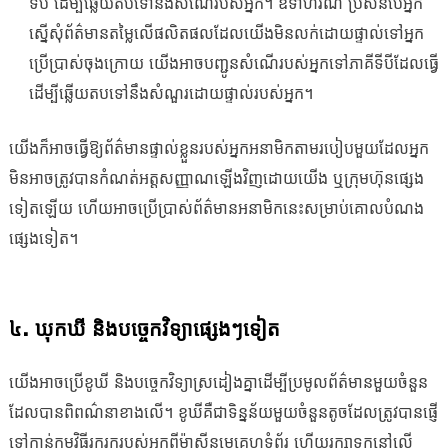
ទីបី ដើម្បីឆ្លើយតបទៅនឹងសំណើរបស់អ្នក។ ឧទាហរណ៍ ប្រសិនបើអ្នក
ស្នើសុំព័ត៌មានតម្លៃលើផលិតផលដែលយើងមិនលក់ដោយផ្ទាល់ទៅអ្នក
ប្រើប្រាស់ចុងក្រោយ យើងអាចបញ្ជូនសំណើរបស់អ្នកទៅភាគីទីបីដែលធ្វើ
ដើម្បីឆ្លើយតបទៅនឹងសំណួរដោយផ្ទាល់របស់អ្នក។
យើងក៏អាចធ្វើឱ្យព័ត៌មានផ្ទាល់ខ្លួនរបស់អ្នកអនាមិកតាមរបៀបមួយដែលអ្នក
មិនអាចត្រូវបានកំណត់អត្តសញ្ញាណឡើងវិញដោយយើង ឬក្រុមហ៊ុនផ្សេង
ទៀតឡើយ ហើយអាចប្រើប្រាស់ព័ត៌មានអនាមិកនេះសម្រាប់គោលបំណង
ផ្សេងទៀត។
៤. ឃុកឃី និងបច្ចេកវិទ្យាផ្សេងៗទៀត
យើងអាចប្រើខូឃី និងបច្ចេកវិទ្យាស្រដៀងគ្នាដើម្បីប្រមូលព័ត៌មានមួយចំនួន
ដែលបានពិពណ៌នាខាងលើ។ ខូឃីគឺជាទិន្នន័យមួយចំនួនតូចដែលត្រូវបានផ្ញើ
ទៅកាន់កម្មវិធីរុករករបស់អ្នកពីម៉ាស៊ីនមេគេហទំព័រ ហើយរក្សាទុកនៅលើ