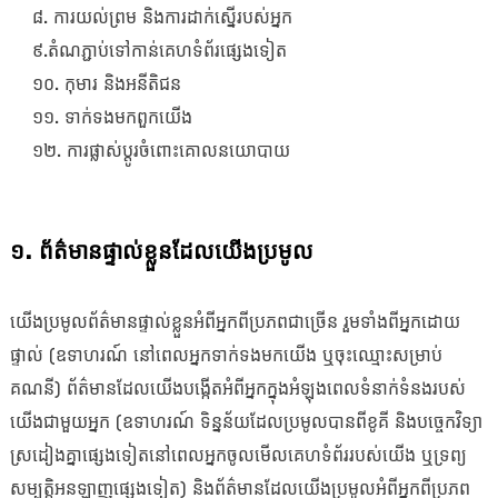
៨. ការយល់ព្រម និងការដាក់ស្នើរបស់អ្នក
៩.តំណភ្ជាប់ទៅកាន់គេហទំព័រផ្សេងទៀត
១០. កុមារ និងអនីតិជន
១១. ទាក់ទង​មក​ពួក​យើង
១២. ការ​ផ្លាស់​ប្តូរ​ចំពោះ​គោល​នយោបាយ
១. ព័ត៌មានផ្ទាល់ខ្លួនដែលយើងប្រមូល
យើងប្រមូលព័ត៌មានផ្ទាល់ខ្លួនអំពីអ្នកពីប្រភពជាច្រើន រួមទាំងពីអ្នកដោយ
ផ្ទាល់ (ឧទាហរណ៍ នៅពេលអ្នកទាក់ទងមកយើង ឬចុះឈ្មោះសម្រាប់
គណនី) ព័ត៌មានដែលយើងបង្កើតអំពីអ្នកក្នុងអំឡុងពេលទំនាក់ទំនងរបស់
យើងជាមួយអ្នក (ឧទាហរណ៍ ទិន្នន័យដែលប្រមូលបានពីខូគី និងបច្ចេកវិទ្យា
ស្រដៀងគ្នាផ្សេងទៀតនៅពេលអ្នកចូលមើលគេហទំព័ររបស់យើង ឬទ្រព្យ
សម្បត្តិអនឡាញផ្សេងទៀត) និងព័ត៌មានដែលយើងប្រមូលអំពីអ្នកពីប្រភព