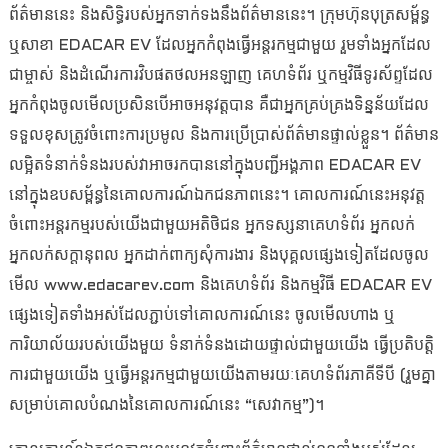
ព័ត៌មាននេះ និងសិទ្ធិរបស់អ្នកទាក់ទងនឹងព័ត៌មាននេះ។ ក្រុមហ៊ុនបុត្រសម្ព័ន្ធ
ឬសាខា EDACAR EV ដែលអ្នកកំពុងធ្វើអន្តរកម្មជាមួយ រួមទាំងអ្នកដែល
ជាម្ចាស់ និងដំណើរការវិបផតថលអនឡាញ គេហទំព័រ ឬកម្មវិធីទូរស័ព្ទដែល
អ្នកកំពុងចូលមើលប្រសិនបើអាចអនុវត្តបាន គឺជាអ្នកគ្រប់គ្រងទិន្នន័យដែល
ទទួលខុសត្រូវចំពោះការប្រមូល និងការប្រើប្រាស់ព័ត៌មានផ្ទាល់ខ្លួន។ ព័ត៌មាន
លម្អិតទំនាក់ទំនងរបស់វាអាចរកបាននៅក្នុងបញ្ជីអង្គភាព EDACAR EV
នៅក្នុងឧបសម្ព័ន្ធនៃគោលការណ៍ឯកជនភាពនេះ។ គោលការណ៍នេះអនុវត្ត
ចំពោះអន្តរកម្មរបស់យើងជាមួយអតិថិជន អ្នកទស្សនាគេហទំព័រ អ្នកលក់
អ្នកលក់សក្តានុពល អ្នកដាក់ពាក្យសុំការងារ និងបុគ្គលផ្សេងទៀតដែលចូល
មើល www.edacarev.com និងគេហទំព័រ និងកម្មវិធី EDACAR EV
ផ្សេងទៀតទាំងអស់ដែលភ្ជាប់ទៅគោលការណ៍នេះ ចូលមើលហាង ឬ
ការិយាល័យរបស់យើងមួយ ទំនាក់ទំនងដោយផ្ទាល់ជាមួយយើង ធ្វើប្រតិបត្តិ
ការជាមួយយើង ឬធ្វើអន្តរកម្មជាមួយយើងតាមរយៈគេហទំព័រភាគីទីបី (រួមគ្នា
សម្រាប់គោលបំណងនៃគោលការណ៍នេះ “សេវាកម្ម”)។