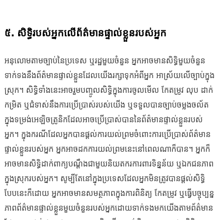
៥. សិទ្ធិរបស់អ្នកលើព័ត៌មានផ្ទាល់ខ្លួនរបស់អ្នក
អនុលោមតាមច្បាប់នៃប្រទេស ឬរដ្ឋមួយចំនួន អ្នកអាចមានសិទ្ធិមួយចំនួន
ទាក់ទងនឹងព័ត៌មានផ្ទាល់ខ្លួនដែលយើងរក្សាទុកអំពីអ្នក អាស្រ័យលើច្បាប់ក្នុង
ស្រុក។ សិទ្ធិទាំងនេះអាចរួមបញ្ចូលសិទ្ធិក្នុងការចូលមើល កែតម្រូវ លុប ដាក់
កម្រិត ឬជំទាស់នឹងការប្រើប្រាស់របស់យើង ឬទទួលបានច្បាប់ចម្លងចល័ត
ក្នុងទម្រង់អេឡិចត្រូនិកដែលអាចប្រើប្រាស់បាននៃព័ត៌មានផ្ទាល់ខ្លួនរបស់
អ្នក។ ក្នុងករណីដែលអ្នកបានផ្តល់ការយល់ព្រមចំពោះការប្រើប្រាស់ព័ត៌មាន
ផ្ទាល់ខ្លួនរបស់អ្នក អ្នកអាចដកការយល់ព្រមនេះនៅពេលណាក៏បាន។ អ្នកក៏
អាចមានសិទ្ធិដាក់ពាក្យបណ្តឹងជាមួយនិយតករការពារទិន្នន័យ ឬឯកជនភាព
ក្នុងស្រុករបស់អ្នក។ សូម្បីតែនៅក្នុងប្រទេសដែលអ្នកមិនត្រូវបានផ្តល់សិទ្ធិ
បែបនេះក៏ដោយ អ្នកអាចមានសមត្ថភាពក្នុងការពិនិត្យ កែតម្រូវ ឬធ្វើបច្ចុប្បន្ន
ភាពព័ត៌មានផ្ទាល់ខ្លួនមួយចំនួនរបស់អ្នកដោយទាក់ទងមកយើងតាមព័ត៌មាន