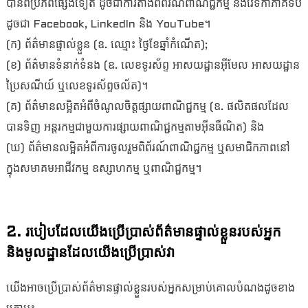
បានពីប្រភពផ្សេងទៀត ដូចជាការតាំងពិព័រណ៍ពាណិជ្ជកម្ម និងវេទិកាភាគីទីបី
ដូចជា Facebook, LinkedIn និង YouTube។
(ក) ព័ត៌មានផ្ទាល់ខ្លួន (ឧ. ឈ្មោះ ថ្ងៃខែឆ្នាំកំណើត);
(ខ) ព័ត៌មានទំនាក់ទំនង (ឧ. លេខទូរស័ព្ទ អាសយដ្ឋានអ៊ីមែល អាសយដ្ឋាន
ប្រៃសណីយ៍ ឬលេខទូរស័ព្ទចល័ត)។
(គ) ព័ត៌មានលម្អិតអំពីចំណូលចិត្តផ្សាយពាណិជ្ជកម្ម (ឧ. ផលិតផលដែល
បានទិញ អន្តរកម្មជាមួយការផ្សាយពាណិជ្ជកម្មតាមអ៊ីនធឺណិត) និង
(ឃ) ព័ត៌មានលម្អិតអំពីការចូលរួមពិព័រណ៍ពាណិជ្ជកម្ម ឬសមាជិកភាពនៅ
ក្នុងសមាគមអាជីវកម្ម ឧស្សាហកម្ម ឬពាណិជ្ជកម្ម។
2. របៀបដែលយើងប្រើប្រាស់ព័ត៌មានផ្ទាល់ខ្លួនរបស់អ្នក
និងមូលដ្ឋានដែលយើងប្រើប្រាស់វា
យើងអាចប្រើប្រាស់ព័ត៌មានផ្ទាល់ខ្លួនរបស់អ្នកសម្រាប់គោលបំណងដូចខាង