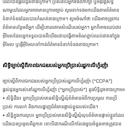
ដែលបានផ្តល់ជូនខាងក្រោម។ ប្រសិនបើអ្នកចង់ពិភាក្សា ឬអនុវត្តសិទ្ធិ
ណាមួយដែលអ្នកអាចមានក្រោមច្បាប់ សូមទាក់ទងមកយើងតាមព័ត៌មាន
ទំនាក់ទំនងដែលបានកំណត់ខាងក្រោម។ សូមចំណាំថា យើងអាចត្រូវការ
ព័ត៌មានបន្ថែមពីអ្នក ដើម្បីគោរពតាមសំណើរបស់អ្នក។ អ្នកក៏អាចឈប់ជាវ
អ៊ីមែលដែលអ្នកទទួលបានពីយើងដោយធ្វើតាមតំណភ្ជាប់ឈប់ជាវនៅក្នុង
អ៊ីមែល ឬផ្ញើអ៊ីមែលទៅកាន់ព័ត៌មានទំនាក់ទំនងខាងក្រោម។
សិទ្ធិច្បាប់ស្តីពីភាពឯកជនរបស់អ្នកប្រើប្រាស់រដ្ឋកាលីហ្វ័រញ៉ា
ច្បាប់ស្តីពីភាពឯកជនរបស់អ្នកប្រើប្រាស់រដ្ឋកាលីហ្វ័រញ៉ា (“CCPA”)
ផ្តល់ជូនអ្នករស់នៅរដ្ឋកាលីហ្វ័រញ៉ា (“អ្នកប្រើប្រាស់”) នូវសិទ្ធិដូចខាងក្រោម៖
• សិទ្ធិដឹង៖ អ្នកប្រើប្រាស់មានសិទ្ធិស្នើសុំព័ត៌មានអំពីការប្រមូល ការប្រើ
ប្រាស់ ការលក់ និងការបង្ហាញព័ត៌មានផ្ទាល់ខ្លួនរបស់យើង។
• សិទ្ធិក្នុងការលុប៖ អ្នកប្រើប្រាស់មានសិទ្ធិស្នើសុំលុបព័ត៌មានផ្ទាល់ខ្លួនដែល
យើងបានប្រមូលពីពួកគេ ទោះបីជាករណីលើកលែងមួយចំនួនអាចត្រូវបាន