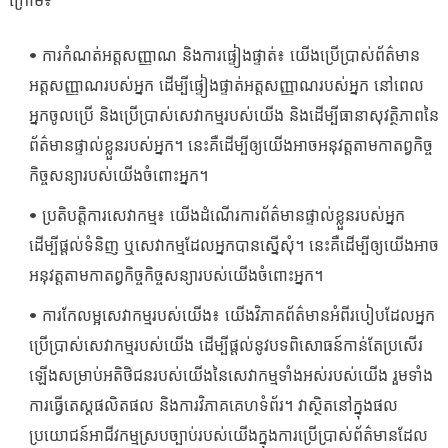
ក្រោម៖
• ការកំណត់អត្តសញ្ញាណ និងការផ្ទៀងផ្ទាត់៖ យើងប្រើប្រាស់ព័ត៌មាន
អត្តសញ្ញាណរបស់អ្នក ដើម្បីផ្ទៀងផ្ទាត់អត្តសញ្ញាណរបស់អ្នក នៅពេល
អ្នកចូលប្រើ និងប្រើប្រាស់សេវាកម្មរបស់យើង និងដើម្បីធានាសុវត្ថិភាពនៃ
ព័ត៌មានផ្ទាល់ខ្លួនរបស់អ្នក។ នេះគឺដើម្បីឲ្យយើងអាចអនុវត្តតាមកាតព្វកិច្ច
កិច្ចសន្យារបស់យើងចំពោះអ្នក។
• ប្រតិបត្តិការសេវាកម្ម៖ យើងដំណើរការព័ត៌មានផ្ទាល់ខ្លួនរបស់អ្នក
ដើម្បីផ្តល់ទំនិញ ឬសេវាកម្មដែលអ្នកបានស្នើសុំ។ នេះគឺដើម្បីឲ្យយើងអាច
អនុវត្តតាមកាតព្វកិច្ចកិច្ចសន្យារបស់យើងចំពោះអ្នក។
• ការកែលម្អសេវាកម្មរបស់យើង៖ យើងវិភាគព័ត៌មានអំពីរបៀបដែលអ្នក
ប្រើប្រាស់សេវាកម្មរបស់យើង ដើម្បីផ្តល់នូវបទពិសោធន៍កាន់តែប្រសើរ
ឡើងសម្រាប់អតិថិជនរបស់យើងនៃសេវាកម្មទាំងអស់របស់យើង រួមទាំង
ការធ្វើតេស្តផលិតផល និងការវិភាគគេហទំព័រ។ វាស្ថិតនៅក្នុងផល
ប្រយោជន៍អាជីវកម្មស្របច្បាប់របស់យើងក្នុងការប្រើប្រាស់ព័ត៌មានដែល