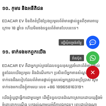
១០. កុមារ និងអនីតិជន
EDACAR EV មិនខិតខំប្រឹងប្រែងប្រមូលព័ត៌មានផ្ទាល់ខ្លួនពីកុមារអាយុ
ក្រោម 18 ឆ្នាំទេ ហើយមិនចង់ទទួលព័ត៌មានបែបនេះទេ។
ស្នើសុំសម្រង់តម្លៃ
១១. ទាក់ទង​មក​ពួក​យើង
វ៉ាសប៊ុត
EDACAR EV គឺជាអ្នកគ្រប់គ្រងដែលទទួលខុសត្រូវចំពោះព័ត៌មានផ្ទាល់
ខ្លួនដែលយើងប្រមូល និងដំណើរការ។ ប្រសិនបើអ្នកមានសំណួរ ឬកង្វល់
ទាក់ទងនឹងរបៀបដែលព័ត៌មានផ្ទាល់ខ្លួនរបស់អ្នកត្រូវបានប្រើប្រាស់ សូម
ទាក់ទងមកយើងខ្ញុំតាមរយៈលេខ +86 18965816319។
យើងខ្ញុំប្តេជ្ញាធ្វើការជាមួយអ្នក ដើម្បីទទួលបានដំណោះស្រាយដោយយុត្តិធម៌
ចំពោះពាក្យបណ្តឹង ឬកង្វល់ណាមួយអំពីភាពឯកជន។ ទោះជាយ៉ាងណា