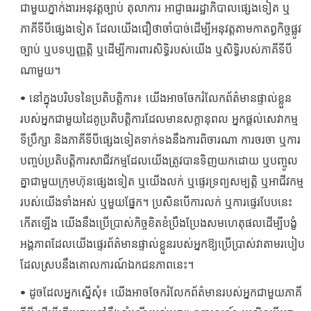
ជាមួយភ្នាក់ងារអនុវត្តច្បាប់ តុលាការ អាជ្ញាធររដ្ឋាភិបាលផ្សេងទៀត ឬ
ភាគីទីបីផ្សេងទៀត ដែលយើងជឿថាចាំបាច់ដើម្បីអនុវត្តតាមកាតព្វកិច្ចផ្លូវ
ច្បាប់ ឬបទប្បញ្ញត្តិ ឬដើម្បីការពារសិទ្ធិរបស់យើង ឬសិទ្ធិរបស់ភាគីទីបី
ណាមួយ។
• នៅក្នុងបរិបទនៃប្រតិបត្តិការ៖ យើងអាចចែករំលែកព័ត៌មានផ្ទាល់ខ្លួន
របស់អ្នកជាមួយដៃគូប្រតិបត្តិការដែលមានសក្តានុពល អ្នកផ្តល់សេវាកម្ម
ទីប្រឹក្សា និងភាគីទីបីផ្សេងទៀតទាក់ទងនឹងការពិចារណា ការចរចា ឬការ
បញ្ចប់ប្រតិបត្តិការសាជីវកម្មដែលយើងត្រូវបានទិញយកដោយ ឬបញ្ចូល
គ្នាជាមួយក្រុមហ៊ុនផ្សេងទៀត ឬយើងលក់ ឬផ្ទេរទ្រព្យសម្បត្តិ ឬអាជីវកម្ម
របស់យើងទាំងអស់ ឬមួយផ្នែក។ ប្រសិនបើការលក់ ឬការផ្ទេរបែបនេះ
កើតឡើង យើងនឹងប្រើប្រាស់កិច្ចខិតខំប្រឹងប្រែងសមហេតុផលដើម្បីបង្ខំ
អង្គភាពដែលយើងផ្ទេរព័ត៌មានផ្ទាល់ខ្លួនរបស់អ្នកឱ្យប្រើប្រាស់វាតាមរបៀប
ដែលស្របនឹងគោលការណ៍ឯកជនភាពនេះ។
• ដូចដែលអ្នកស្នើសុំ៖ យើងអាចចែករំលែកព័ត៌មានរបស់អ្នកជាមួយភាគី