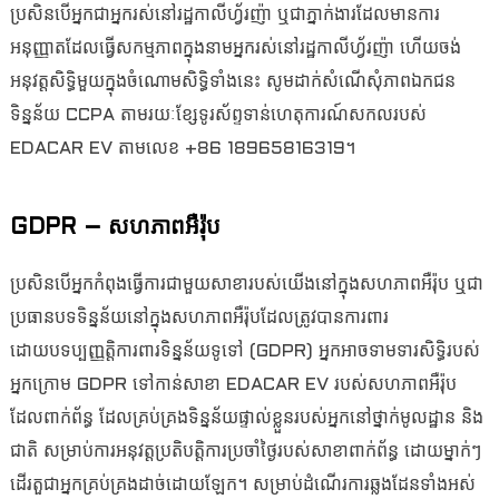
ប្រសិនបើអ្នកជាអ្នករស់នៅរដ្ឋកាលីហ្វ័រញ៉ា ឬជាភ្នាក់ងារដែលមានការ
អនុញ្ញាតដែលធ្វើសកម្មភាពក្នុងនាមអ្នករស់នៅរដ្ឋកាលីហ្វ័រញ៉ា ហើយចង់
អនុវត្តសិទ្ធិមួយក្នុងចំណោមសិទ្ធិទាំងនេះ សូមដាក់សំណើសុំភាពឯកជន
ទិន្នន័យ CCPA តាមរយៈខ្សែទូរស័ព្ទទាន់ហេតុការណ៍សកលរបស់
EDACAR EV តាមលេខ +86 18965816319។
GDPR – សហភាពអឺរ៉ុប
ប្រសិនបើអ្នកកំពុងធ្វើការជាមួយសាខារបស់យើងនៅក្នុងសហភាពអឺរ៉ុប ឬជា
ប្រធានបទទិន្នន័យនៅក្នុងសហភាពអឺរ៉ុបដែលត្រូវបានការពារ
ដោយបទប្បញ្ញត្តិការពារទិន្នន័យទូទៅ (GDPR) អ្នកអាចទាមទារសិទ្ធិរបស់
អ្នកក្រោម GDPR ទៅកាន់សាខា EDACAR EV របស់សហភាពអឺរ៉ុប
ដែលពាក់ព័ន្ធ ដែលគ្រប់គ្រងទិន្នន័យផ្ទាល់ខ្លួនរបស់អ្នកនៅថ្នាក់មូលដ្ឋាន និង
ជាតិ សម្រាប់ការអនុវត្តប្រតិបត្តិការប្រចាំថ្ងៃរបស់សាខាពាក់ព័ន្ធ ដោយម្នាក់ៗ
ដើរតួជាអ្នកគ្រប់គ្រងដាច់ដោយឡែក។ សម្រាប់ដំណើរការឆ្លងដែនទាំងអស់