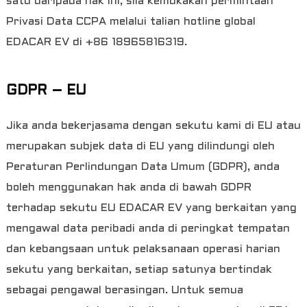
satu daripada hak ini, sila kemukakan permintaan
Privasi Data CCPA melalui talian hotline global
EDACAR EV di +86 18965816319.
GDPR – EU
Jika anda bekerjasama dengan sekutu kami di EU atau
merupakan subjek data di EU yang dilindungi oleh
Peraturan Perlindungan Data Umum (GDPR), anda
boleh menggunakan hak anda di bawah GDPR
terhadap sekutu EU EDACAR EV yang berkaitan yang
mengawal data peribadi anda di peringkat tempatan
dan kebangsaan untuk pelaksanaan operasi harian
sekutu yang berkaitan, setiap satunya bertindak
sebagai pengawal berasingan. Untuk semua