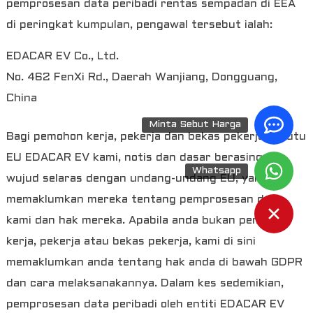
pemprosesan data peribadi rentas sempadan di EEA
di peringkat kumpulan, pengawal tersebut ialah:
EDACAR EV Co., Ltd.
No. 462 FenXi Rd., Daerah Wanjiang, Dongguang,
China
Minta Sebut Harga
Bagi pemohon kerja, pekerja dan bekas pekerja sekutu
EU EDACAR EV kami, notis dan dasar berasingan
Whatsapp
wujud selaras dengan undang-undang EU, yang
memaklumkan mereka tentang pemprosesan data
kami dan hak mereka. Apabila anda bukan pemohon
kerja, pekerja atau bekas pekerja, kami di sini
memaklumkan anda tentang hak anda di bawah GDPR
dan cara melaksanakannya. Dalam kes sedemikian,
pemprosesan data peribadi oleh entiti EDACAR EV