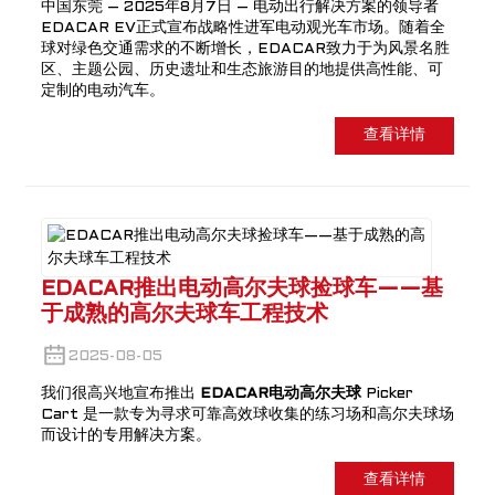
中国东莞 – 2025年8月7日 – 电动出行解决方案的领导者
EDACAR EV正式宣布战略性进军电动观光车市场。随着全
球对绿色交通需求的不断增长，EDACAR致力于为风景名胜
区、主题公园、历史遗址和生态旅游目的地提供高性能、可
定制的电动汽车。
查看详情
EDACAR推出电动高尔夫球捡球车——基
于成熟的高尔夫球车工程技术
2025-08-05
我们很高兴地宣布推出
EDACAR电动高尔夫球
Picker
Cart 是一款专为寻求可靠高效球收集的练习场和高尔夫球场
而设计的专用解决方案。
查看详情