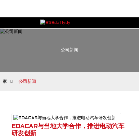
公司新闻
家
公司新闻
EDACAR与当地大学合作，推进电动汽车
研发创新