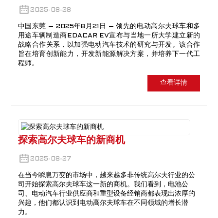
2025-08-28
中国东莞 – 2025年8月21日 – 领先的电动高尔夫球车和多
用途车辆制造商EDACAR EV宣布与当地一所大学建立新的
战略合作关系，以加强电动汽车技术的研究与开发。该合作
旨在培育创新能力，开发新能源解决方案，并培养下一代工
程师。
查看详情
探索高尔夫球车的新商机
2025-08-27
在当今瞬息万变的市场中，越来越多非传统高尔夫行业的公
司开始探索高尔夫球车这一新的商机。我们看到，电池公
司、电动汽车行业供应商和重型设备经销商都表现出浓厚的
兴趣，他们都认识到电动高尔夫球车在不同领域的增长潜
力。