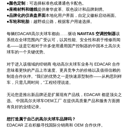
●
颜色定制
：可选择标准色或潘通色卡配色。
●
座椅材料和缝线
提供奢华皮革、双色设计和品牌刺绣。
●
品牌化的仪表盘界面
本地化用户界面，自定义徽标启动画面。
●
车轮和轮胎
：越野或公路，根据客户用途选择。
每辆EDACAR高尔夫球车都由……驱动
NAVITAS 空调控制器
该
系统在全球范围内广受认可，以其性能、安全性和易于维修而闻
名——这是它相对于许多使用通用国产控制器的中国本土高尔夫
球车的一个关键优势。
对于进入该领域的经销商
电动高尔夫球车业务
与 EDACAR 合作
意味着更快的产品上市速度、更具竞争力的价格以及值得信赖的
制造合作伙伴。“我们的优势之一是快速原型制作——从构思到样
a
车，只需几周时间，”工程经理说道。
无论您是推出新品牌还是扩展现有产品线，EDACAR 都是顶尖之
选。
中国高尔夫球车OEM工厂
在提供高质量产品和服务方面拥
有良好的业绩记录。
想打造属于自己的高尔夫球车品牌吗？
EDACAR 正在积极寻找国际分销商和 OEM 合作伙伴。