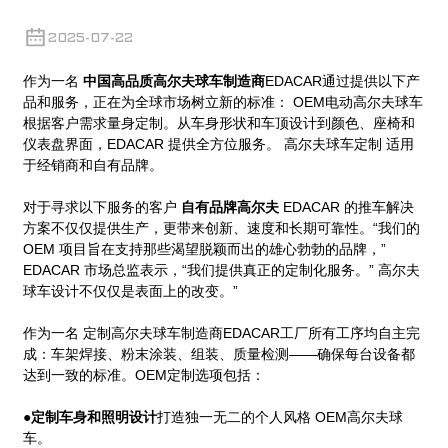
2025-07-22
作为一名
中国高品质高尔夫球车制造商
EDACAR通过提供以下产
品和服务，正在为全球市场树立新的标准：
OEM电动高尔夫球车
根据客户需求量身定制。从车身形状和车顶设计到颜色、座椅和
仪表盘界面，EDACAR 提供全方位服务。
高尔夫球车定制
适用
于经销商和自有品牌。
对于寻求以下服务的客户
自有品牌高尔夫
EDACAR 的推车解决
方案不仅仅提供生产，更带来创新、速度和长期可靠性。“我们的
OEM 项目旨在支持那些渴望脱颖而出的雄心勃勃的品牌，”
EDACAR 市场总监表示，“我们提供真正的定制化服务。”
高尔夫
球车设计
不仅仅是表面上的改变。”
作为一名
定制高尔夫球车制造商
EDACAR工厂所有工序均自主完
成：车架焊接、粉末涂装、组装、质量检测——确保每台设备都
达到一致的标准。OEM定制选项包括：
●
定制车身和照明设计
打造独一无二的个人风格
OEM高尔夫球
车
。