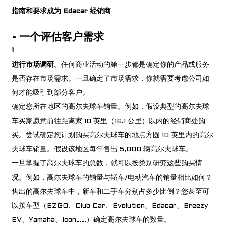
指南和要求
成为 Edacar 经销商
-
一个
评估客户需求
1
进行市场调研。
任何商业活动的第一步都是确定你的产品或服务
是否存在市场需求。一旦确定了市场需求，你就需要考虑公司如
何才能吸引到部分客户。
确定您所在地区的高尔夫球车销量。例如，假设典型的高尔夫球
车买家愿意前往距离家 10 英里（16.1 公里）以内的经销商处购
买。尝试确定您计划购买高尔夫球车的地点方圆 10 英里内的高尔
a
夫球车销量。假设该地区每年售出 5,000 辆高尔夫球车。
一旦掌握了高尔夫球车的总数，就可以按类别研究这些购买情
况。例如，高尔夫球车的销量与轿车/电动汽车的销量相比如何？
售出的高尔夫球车中，新车和二手车分别占多少比例？您甚至可
以按车型（EZGO、Club Car、Evolution、Edacar、Breezy
EV、Yamaha、Icon……）确定高尔夫球车的数量。